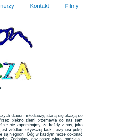
tnerzy
Kontakt
Filmy
u
szych dzieci i młodzieży, staną się okazją do
 Przez piękno ziemi przemawia do nas sam
śnie nie zapominajmy, że każdy z nas, jako
jest źródłem ożywczej łaski, przynosi pokój
, że są niegodni. Bóg w każdym może dokonać
cha. Zadbajmy, aby nasza wiara, nadzieja i