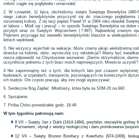
miłość ciągle się pogłębiała i umacniała!
2. W czwartek, 11 lipca, obchodzimy święto Świętego Benedykta (480-5
niego zakon benedyktynów przyczynił się do znacznego pogłębienia ży
rozumianej kultury. Z tej racji papież Paweł VI w 1964 roku obwołał Świ
et labora
– Módl się i pracuj! – to sposób Świętego Benedykta na dobre c
przybyli wraz ze Świętym Wojciechem (†997). Najbardziej znanym op
Pięknem przyciąga też niewielki benedyktyński klasztor w wielkopolskim 
letnich wędrówek.
3. Nie wszyscy wyjechali na wakacje. Może znamy jakąś wielodzietną rodz
dziecka na kolonie, obóz, wycieczkę czy rekolekcje? Mamy być świadkami
nasza odpowiedź na Chrystusowe wezwanie: „Darmo otrzymaliście, darmo 
uczyniliście jednemu z tych braci moich najmniejszych, Mnieście uczynili
4 Nie zapominajmy też o tych, dla których lato jest czasem wytężonej 
budowach, w szpitalach, transporcie, pozostających na koniecznych dyżu
ich trudzie. Oni często pracują, aby inni mogli wypoczywać.
5. Serdeczne Bóg Zapłać. Młodzieży, która była na SDM-20 na 660 .
6. Sprzątanie.
7. Próba Chóru poniedziałek godz. 18.49
W tym tygodniu patronują nam:
8 VII – Święty Jan z Dukli (1414-1484), prezbiter, niezwykle gorliw
Poznaniem; słynął z wiedzy teologicznej i daru prorokowania (wspo
12 VII – Święty Brunon Bonifacy z Kwerfurtu (974-1009), biskup