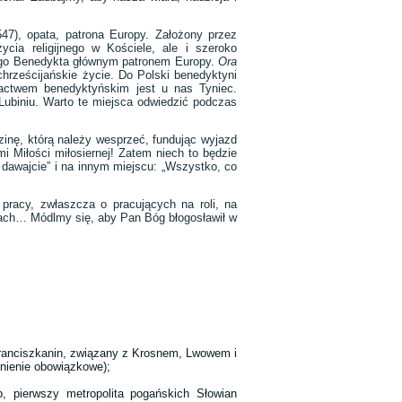
47), opata, patrona Europy. Założony przez
cia religijnego w Kościele, ale i szeroko
ętego Benedykta głównym patronem Europy.
Ora
hrześcijańskie życie. Do Polski benedyktyni
actwem benedyktyńskim jest u nas Tyniec.
Lubiniu. Warto te miejsca odwiedzić podczas
inę, którą należy wesprzeć, fundując wyjazd
 Miłości miłosiernej! Zatem niech to będzie
dawajcie” i na innym miejscu: „Wszystko, co
”!
pracy, zwłaszcza o pracujących na roli, na
rach… Módlmy się, aby Pan Bóg błogosławił w
y franciszkanin, związany z Krosnem, Lwowem i
mnienie obowiązkowe);
, pierwszy metropolita pogańskich Słowian