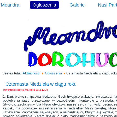
Meandra
Ogłoszenia
Galerie
Nasi Par
Jesteś tutaj:
Aktualności
Ogłoszenia
Czternasta Niedziela w ciągu rok
Czternasta Niedziela w ciągu roku
Utworzono: sobota, 06, lipiec 2013 12:16
1. Dziś pierwsza lipcowa niedziela. Niech trwające wakacje, zwłaszcza na
pogłębienia wiary przeżywanej w bezpośrednim kontakcie z przyrodą.
Stwórca. Zechciejmy dla Niego otworzyć nasze serca i umysły. Jednocze
katolik, ma obowiązek uczestniczenia w niedzielnej Mszy Świętej, która 
i zbawienie. Zaproszeni są wszyscy, a najbardziej ci, którym się wydaje
nowego stworzenia. Zatem dbając o ciało, zadbajmy także o naszego du