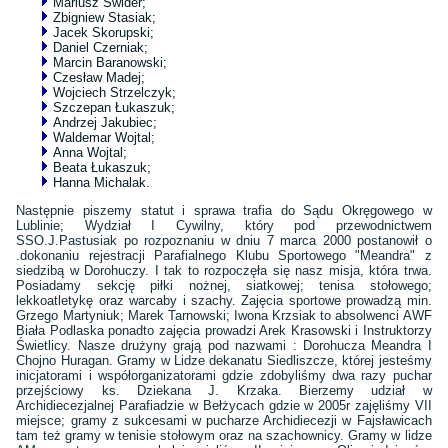
Mariusz Świder;
Zbigniew Stasiak;
Jacek Skorupski;
Daniel Czerniak;
Marcin Baranowski;
Czesław Madej;
Wojciech Strzelczyk;
Szczepan Łukaszuk;
Andrzej Jakubiec;
Waldemar Wojtal;
Anna Wojtal;
Beata Łukaszuk;
Hanna Michalak.
Następnie piszemy statut i sprawa trafia do Sądu Okręgowego w
Lublinie; Wydział I Cywilny, który pod przewodnictwem
SSO.J.Pastusiak po rozpoznaniu w dniu 7 marca 2000 postanowił o
.dokonaniu rejestracji Parafialnego Klubu Sportowego "Meandra" z
siedzibą w Dorohuczy. I tak to rozpoczęła się nasz misja, która trwa.
Posiadamy sekcję piłki nożnej, siatkowej; tenisa stołowego;
lekkoatletykę oraz warcaby i szachy. Zajęcia sportowe prowadzą min.
Grzego Martyniuk; Marek Tarnowski; Iwona Krzsiak to absolwenci AWF
Biała Podlaska ponadto zajęcia prowadzi Arek Krasowski i Instruktorzy
Świetlicy. Nasze drużyny grają pod nazwami : Dorohucza Meandra I
Chojno Huragan. Gramy w Lidze dekanatu Siedliszcze, której jesteśmy
inicjatorami i współorganizatorami gdzie zdobyliśmy dwa razy puchar
przejściowy ks. Dziekana J. Krzaka. Bierzemy udział w
Archidiecezjalnej Parafiadzie w Bełżycach gdzie w 2005r zajęliśmy VII
miejsce; gramy z sukcesami w pucharze Archidiecezji w Fajsławicach
tam też gramy w tenisie stołowym oraz na szachownicy. Gramy w lidze