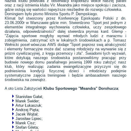
Nazwa klubu powstała z obserwacji krajobrazu wokół naszej parafii
oraz z racji istnienia klubu Vir. Meandra jako miejsce spokoju i zacisza,
gdzie ostoją się wartości najwyższe niezbędne do rozwoju człowieka.
Domingiem było pismo Ministra Sportu P. Dempskiego.
Klimat był stworzony przez Konferencję Episkopatu Polski z dn.
23.06.2000r w Warszawie gdzie min. Stwierdzono "Sport jest jednym z
elementów integralnego wychowania człowieka, uczy zespołowego
działania, odpowiedzialności" dalej stwierdza prymas kard. Glemp -
"Zajęcia sportowe mogłyby wyrwać młodych ludzi z marazmu i
zobojętnienia, zatrzymać ich w lokalnych środowiskach a p. Tomasz
Wełnicki poseł wówczas AWS dodaje "Sport poprzez swą atrakcyjność
i elementy formacyjne może dać szansę młodzieży na wyrwanie się z
próżni cywilizacyjnej, z kręgu przemocy i zła". Świadomi tych wyzwań,
które dotykają naszego środowiska postanowiliśmy pracując przy
budowie nowego domu parafialnego jesienią 1999 roku założyć nasz
klub, który realizując zadania ewangelizacyjne przyczyni się do
podniesienia kondycji fizycznej dzieci i młodzieży podejmie
systematyczne zajęcia treningowe i będzie ambasadorem naszego
środowiska na zewnątrz.
A oto Lista Założycieli
Klubu Sportowego "Meandra" Dorohucza
:
Stanisław Gałat;
Marek Świder;
Artur Łukaszuk;
Andrzej Pięta;
Jacek Wojtal;
Jarosław Lipiec;
Marek Cisz;
Stefan Gileta;