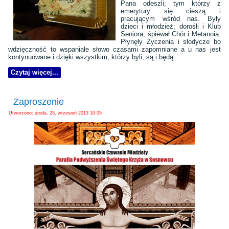
Pana odeszli; tym którzy z
emerytury się cieszą i
pracującym wśród nas. Były
dzieci i młodzież; dorośli i Klub
Seniora; śpiewał Chór i Metanoia.
Płynęły Życzenia i słodycze bo
wdzięczność to wspaniałe słowo czasami zapomniane a u nas jest
kontynuowane i dzięki wszystkim, którzy byli; są i będą.
Czytaj więcej...
Zaproszenie
Utworzono: środa, 25, wrzesień 2013 10:05