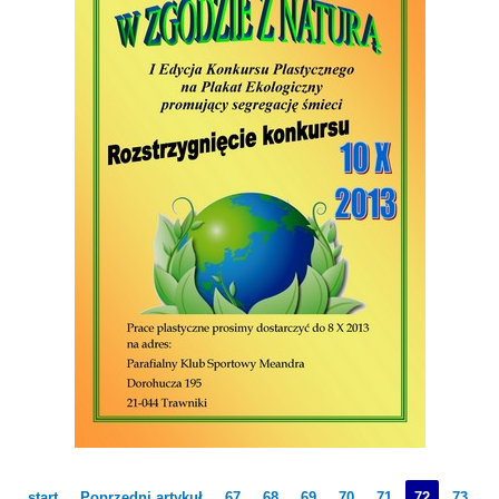
start
Poprzedni artykuł
67
68
69
70
71
72
73