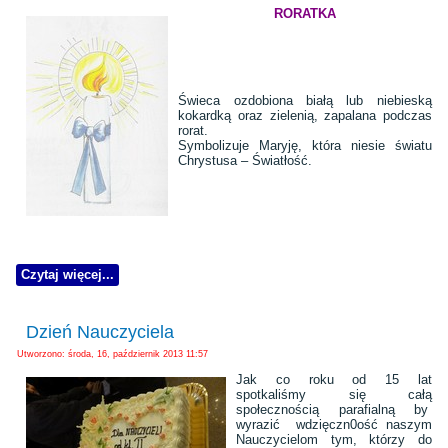
RORATKA
Świeca ozdobiona białą lub niebieską
kokardką oraz zielenią, zapalana podczas
rorat.
Symbolizuje Maryję, która niesie światu
Chrystusa – Światłość.
Czytaj więcej...
Dzień Nauczyciela
Utworzono: środa, 16, październik 2013 11:57
Jak co roku od 15 lat
spotkaliśmy się całą
społecznością parafialną by
wyrazić wdzięczn0ość naszym
Nauczycielom tym, którzy do