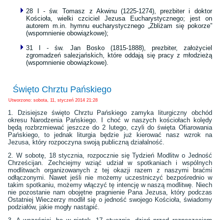
28 I - św. Tomasz z Akwinu (1225-1274), prezbiter i doktor
Kościoła, wielki czciciel Jezusa Eucharystycznego; jest on
autorem m.in. hymnu eucharystycznego „Zbliżam się pokorze”
(wspomnienie obowiązkowe);
31 I - św. Jan Bosko (1815-1888), prezbiter, założyciel
zgromadzeń salezjańskich, które oddają się pracy z młodzieżą
(wspomnienie obowiązkowe).
Święto Chrztu Pańskiego
Utworzono: sobota, 11, styczeń 2014 21:28
1. Dzisiejsze święto Chrztu Pańskiego zamyka liturgiczny obchód
okresu Narodzenia Pańskiego. I choć w naszych kościołach kolędy
będą rozbrzmiewać jeszcze do 2 lutego, czyli do święta Ofiarowania
Pańskiego, to jednak liturgia będzie już kierować nasz wzrok na
Jezusa, który rozpoczyna swoją publiczną działalność.
2. W sobotę, 18 stycznia, rozpocznie się Tydzień Modlitw o Jedność
Chrześcijan. Zechciejmy wziąć udział w spotkaniach i wspólnych
modlitwach organizowanych z tej okazji razem z naszymi braćmi
odłączonymi. Nawet jeśli nie możemy uczestniczyć bezpośrednio w
takim spotkaniu, możemy włączyć tę intencję w naszą modlitwę. Niech
nie pozostanie nam obojętne pragnienie Pana Jezusa, który podczas
Ostatniej Wieczerzy modlił się o jedność swojego Kościoła, świadomy
podziałów, jakie mogły nastąpić.