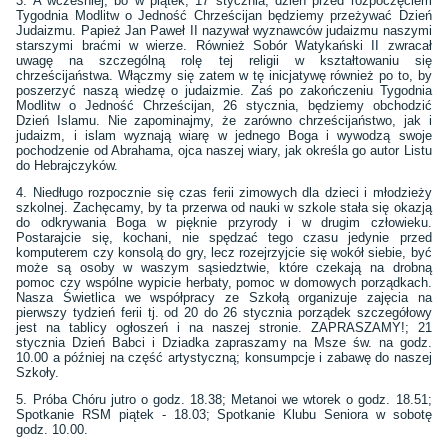
3. A wcześniej, bo w piątek, 17 stycznia, dzień przed rozpoczęciem
Tygodnia Modlitw o Jedność Chrześcijan będziemy przeżywać Dzień
Judaizmu. Papież Jan Paweł II nazywał wyznawców judaizmu naszymi
starszymi braćmi w wierze. Również Sobór Watykański II zwracał
uwagę na szczególną rolę tej religii w kształtowaniu się
chrześcijaństwa. Włączmy się zatem w tę inicjatywę również po to, by
poszerzyć naszą wiedzę o judaizmie. Zaś po zakończeniu Tygodnia
Modlitw o Jedność Chrześcijan, 26 stycznia, będziemy obchodzić
Dzień Islamu. Nie zapominajmy, że zarówno chrześcijaństwo, jak i
judaizm, i islam wyznają wiarę w jednego Boga i wywodzą swoje
pochodzenie od Abrahama, ojca naszej wiary, jak określa go autor Listu
do Hebrajczyków.
4. Niedługo rozpocznie się czas ferii zimowych dla dzieci i młodzieży
szkolnej. Zachęcamy, by ta przerwa od nauki w szkole stała się okazją
do odkrywania Boga w pięknie przyrody i w drugim człowieku.
Postarajcie się, kochani, nie spędzać tego czasu jedynie przed
komputerem czy konsolą do gry, lecz rozejrzyjcie się wokół siebie, być
może są osoby w waszym sąsiedztwie, które czekają na drobną
pomoc czy wspólne wypicie herbaty, pomoc w domowych porządkach.
Nasza Świetlica we współpracy ze Szkołą organizuje zajęcia na
pierwszy tydzień ferii tj. od 20 do 26 stycznia porządek szczegółowy
jest na tablicy ogłoszeń i na naszej stronie. ZAPRASZAMY!; 21
stycznia Dzień Babci i Dziadka zapraszamy na Msze św. na godz.
10.00 a później na część artystyczną; konsumpcje i zabawę do naszej
Szkoły.
5. Próba Chóru jutro o godz. 18.38; Metanoi we wtorek o godz. 18.51;
Spotkanie RSM piątek - 18.03; Spotkanie Klubu Seniora w sobotę
godz. 10.00.