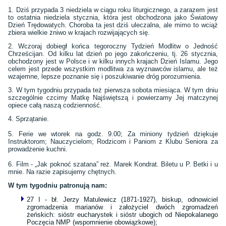
1. Dziś przypada 3 niedziela w ciągu roku liturgicznego, a zarazem jest
to ostatnia niedziela stycznia, która jest obchodzona jako Światowy
Dzień Trędowatych. Choroba ta jest dziś uleczalna, ale mimo to wciąż
zbiera wielkie żniwo w krajach rozwijających się.
2. Wczoraj dobiegł końca tegoroczny Tydzień Modlitw o Jedność
Chrześcijan. Od kilku lat dzień po jego zakończeniu, tj. 26 stycznia,
obchodzony jest w Polsce i w kilku innych krajach Dzień Islamu. Jego
celem jest przede wszystkim modlitwa za wyznawców islamu, ale też
wzajemne, lepsze poznanie się i poszukiwanie dróg porozumienia.
3. W tym tygodniu przypada też pierwsza sobota miesiąca. W tym dniu
szczególnie czcimy Matkę Najświętszą i powierzamy Jej matczynej
opiece całą naszą codzienność.
4. Sprzątanie.
5. Ferie we wtorek na godz. 9.00; Za miniony tydzień dziękuje
Instruktorom; Nauczycielom; Rodzicom i Paniom z Klubu Seniora za
prowadzenie kuchni.
6. Film - „Jak poknoć szatana” reż. Marek Kondrat. Biletu u P. Betki i u
mnie. Na razie zapisujemy chętnych.
W tym tygodniu patronują nam:
27 I - bł. Jerzy Matulewicz (1871-1927), biskup, odnowiciel
zgromadzenia marianów i założyciel dwóch zgromadzeń
żeńskich: sióstr eucharystek i sióstr ubogich od Niepokalanego
Poczęcia NMP (wspomnienie obowiązkowe);